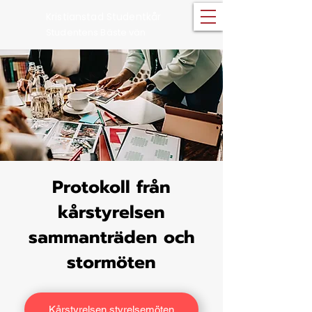
Kristianstad Studentkår
Studentens Bäste vän
Protokoll från
kårstyrelsen
sammanträden och
stormöten
Kårstyrelsen styrelsemöten