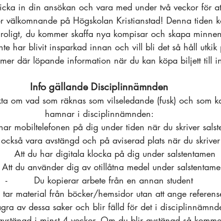
icka in din ansökan och vara med under två veckor för at
stor välkomnande på Högskolan Kristianstad! Denna tiden 
 roligt, du kommer skaffa nya kompisar och skapa minnen 
 har blivit insparkad innan och vill bli det så håll utkik
er där löpande information när du kan köpa biljett till i
Info gällande Disciplinnämnden 
kta om vad som räknas som vilseledande (fusk) och som ka
hamnar i disciplinnämnden: 
du har mobiltelefonen på dig under tiden när du skriver sals
 också vara avstängd och på aviserad plats när du skriver
       Att du har digitala klocka på dig under salstentamen
   Att du använder dig av otillåtna medel under salstentame
-         Du kopierar arbete från en annan student 
du tar material från böcker/hemsidor utan att ange referenser
ra av dessa saker och blir fälld för det i disciplinnämnd
 avstängd i minst 4 veckor. Om du blir avstängd så kommer