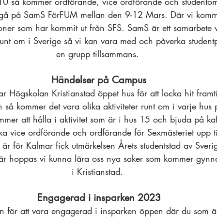
10 så kommer ordförande, vice ordförande och studento
att gå på SamS FörFUM mellan den 9-12 Mars. Där vi komm
ner som har kommit ut från SFS. SamS är ett samarbete 
runt om i Sverige så vi kan vara med och påverka studentp
en grupp tillsammans. 
Händelser på Campus
 Högskolan Kristianstad öppet hus för att locka hit framti
å kommer det vara olika aktiviteter runt om i varje hus 
mer att hålla i aktivitet som är i hus 15 och bjuda på kaff
a vice ordförande och ordförande för Sexmästeriet upp til
 är för Kalmar fick utmärkelsen Årets studentstad av Sveri
Här hoppas vi kunna lära oss nya saker som kommer gynna
i Kristianstad. 
Engagerad i insparken 2023
 för att vara engagerad i insparken öppen där du som är