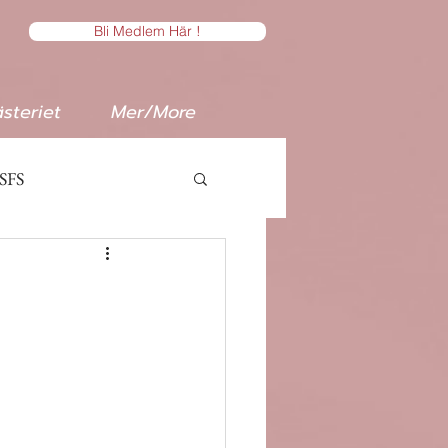
Bli Medlem Här !
steriet
Mer/More
SFS