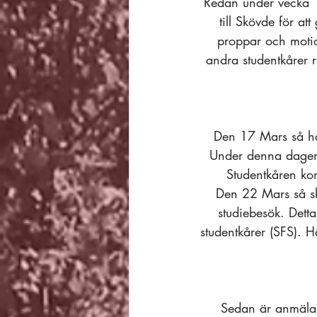
Redan under vecka 
till Skövde för 
proppar och motio
andra studentkårer 
Den 17 Mars så har
Under denna dagen s
Studentkåren kom
Den 22 Mars så sk
studiebesök. Detta
studentkårer (SFS). 
Sedan är anmälan