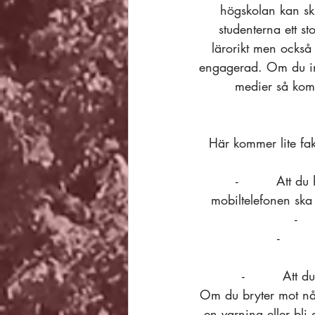
högskolan kan sk
studenterna ett 
lärorikt men också
engagerad. Om du inte
medier så komm
Här kommer lite fa
-         Att 
mobiltelefonen ska
-  
-      
-         Att 
Om du bryter mot någ
en varning eller bli