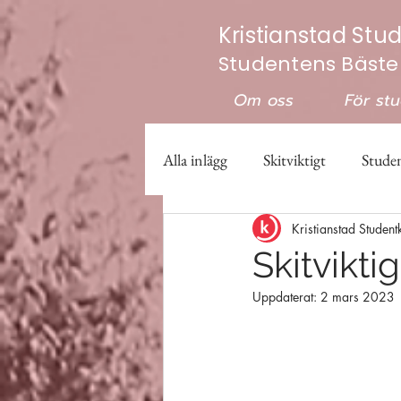
Kristianstad Stu
Studentens Bäste
Om oss
För st
Alla inlägg
Skitviktigt
Studen
Kristianstad Student
Valberedningen
Studenter
Skitvikti
Uppdaterat:
2 mars 2023