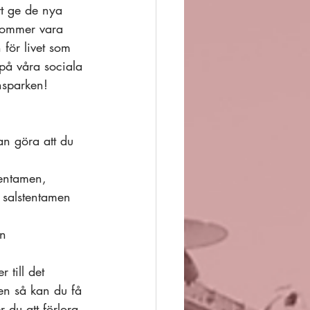
t ge de nya 
kommer vara 
för livet som 
 på våra sociala 
nsparken! 
n göra att du 
tentamen, 
 salstentamen 
n 
 till det
en så kan du få 
 du att förlora 