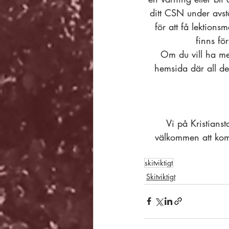
ditt CSN under avstän
för att få lektions
finns fö
Om du vill ha me
hemsida där all d
Vi på Kristians
välkommen att komma
skitviktigt
Skitviktigt