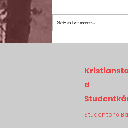
Skriv en kommentar...
Skitviktigt Februari!
Kristianst
d
Studentkå
Studentens B