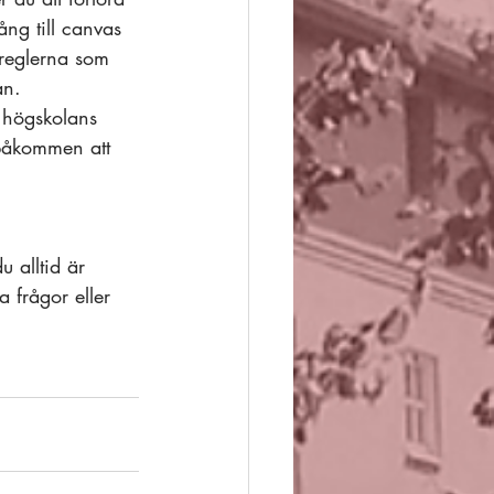
ång till canvas 
e reglerna som 
an. 
 högskolans 
påkommen att 
 alltid är 
 frågor eller 