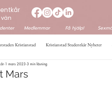
dentkår
 vän
udenter
Medlemmar
Få hjälp!
Sexmä
tstaden Kristianstad
Kristianstad Studentkår Nyheter
kår
1 mars 2023
3 min läsning
&Quiz
gt Mars