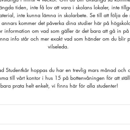
gda tiden, inte få lov att vara i skolans lokaler, inte tillg
material, inte kunna lämna in skolarbete. Se till att följa d
r annars kommer det påverka dina studier här på högskol
r information om vad som gäller är det bara att gå in på
enna info står och mer exakt vad som händer om du blir 
vilseleda. 
tad Studentkår hoppas du har en trevlig mars månad och du
 till vårt kontor i hus 15 på bottenvåningen för att ställa
bara prata helt enkelt, vi finns här för alla studenter!