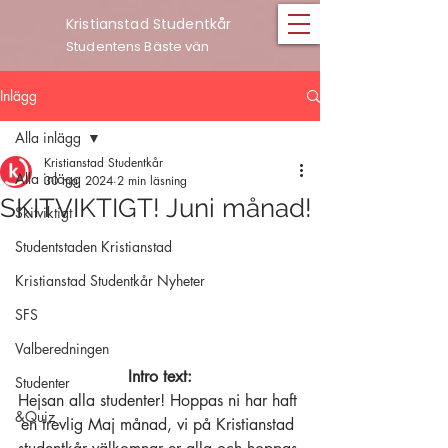
Kristianstad Studentkår
Studentens Bäste vän
Inlägg
Alla inlägg
Kristianstad Studentkår
Alla inlägg
30 maj 2024
2 min läsning
SKITVIKTIGT! Juni månad!
Skitviktigt
Studentstaden Kristianstad
Kristianstad Studentkår Nyheter
SFS
Valberedningen
Intro text:
Studenter
Hejsan alla studenter! Hoppas ni har haft 
&Quiz
en trevlig Maj månad, vi på Kristianstad 