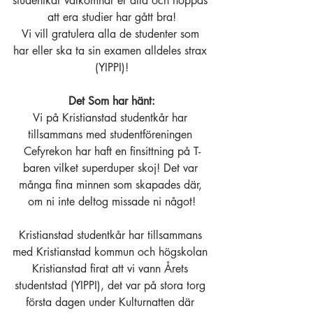
studentkår välkomnar er alla och hoppas 
att era studier har gått bra!
Vi vill gratulera alla de studenter som 
har eller ska ta sin examen alldeles strax 
(YIPPI)!
Det Som har hänt:
Vi på Kristianstad studentkår har 
tillsammans med studentföreningen 
Cefyrekon har haft en finsittning på T-
baren vilket superduper skoj! Det var 
många fina minnen som skapades där, 
om ni inte deltog missade ni något!
Kristianstad studentkår har tillsammans 
med Kristianstad kommun och högskolan 
Kristianstad firat att vi vann Årets 
studentstad (YIPPI), det var på stora torg 
första dagen under Kulturnatten där 