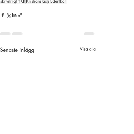
skitviktigt
HKR
Kristianstad
studentkår
Senaste inlägg
Visa alla