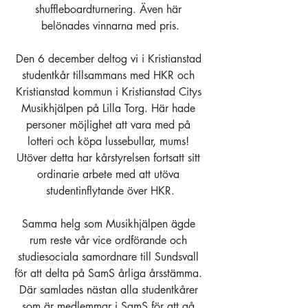
shuffleboardturnering. Även här 
belönades vinnarna med pris.
Den 6 december deltog vi i Kristianstad 
studentkår tillsammans med HKR och 
Kristianstad kommun i Kristianstad Citys 
Musikhjälpen på Lilla Torg. Här hade 
personer möjlighet att vara med på 
lotteri och köpa lussebullar, mums! 
Utöver detta har kårstyrelsen fortsatt sitt 
ordinarie arbete med att utöva 
studentinflytande över HKR.
Samma helg som Musikhjälpen ägde 
rum reste vår vice ordförande och 
studiesociala samordnare till Sundsvall 
för att delta på SamS årliga årsstämma. 
Där samlades nästan alla studentkårer 
som är medlemmar i SamS för att gå 