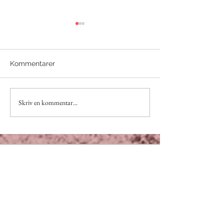
Kommentarer
SKITVIKTIGT April
SKITVIKTIGT Ma
Skriv en kommentar...
Kristianstad