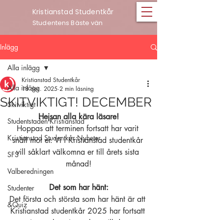
Kristianstad Studentkår
Studentens Bäste vän
Inlägg
Alla inlägg
Kristianstad Studentkår
Alla inlägg
18 dec. 2025
2 min läsning
SKITVIKTIGT! DECEMBER
Skitviktigt
Hejsan alla kära läsare!
Studentstaden Kristianstad
Hoppas att terminen fortsatt har varit 
Kristianstad Studentkår Nyheter
snäll mot er. Vi i Kristianstad studentkår 
vill såklart välkomna er till årets sista 
SFS
månad!
Valberedningen
Det som har hänt:
Studenter
Det första och största som har hänt är att 
&Quiz
Kristianstad studentkår 2025 har fortsatt 