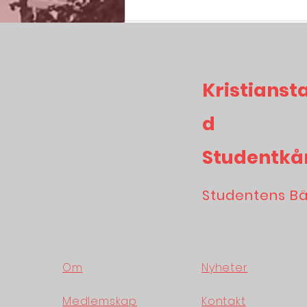
Kristianst
d
Studentkå
Studentens B
Om
Nyheter
Medlemskap
Kontakt