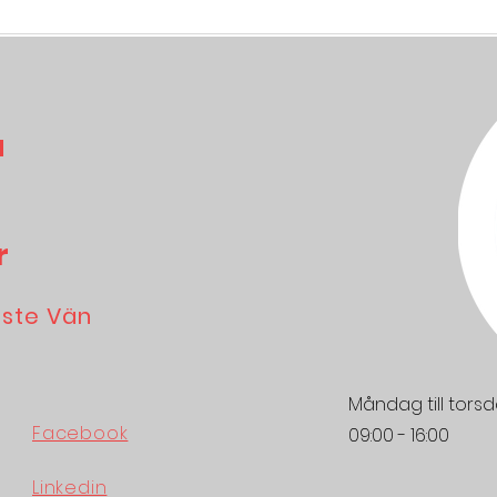
Studentbostad Kristianstad
a
r
äste Vän
Måndag till tors
Facebook
09:00 - 16:00
Linkedin