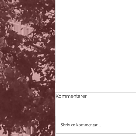
Kommentarer
Flabben & Quiz
Skriv en kommentar...