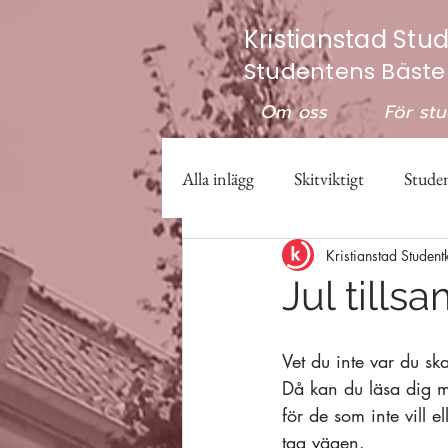
Kristianstad Stu
Studentens Bäste
Om oss
För st
Alla inlägg
Skitviktigt
Studen
Kristianstad Student
Valberedningen
Studenter
Jul till
Vet du inte var du ska 
Då kan du läsa dig me
för de som inte vill e
tag vägen.