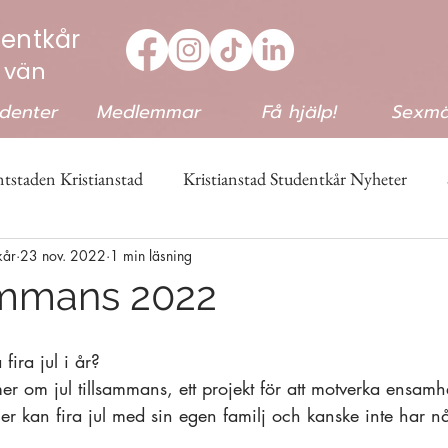
dentkår
 vän
udenter
Medlemmar
Få hjälp!
Sexmä
tstaden Kristianstad
Kristianstad Studentkår Nyheter
kår
23 nov. 2022
1 min läsning
&Quiz
sammans 2022
fira jul i år? 
r om jul tillsammans, ett projekt för att motverka ensamh
ller kan fira jul med sin egen familj och kanske inte har n