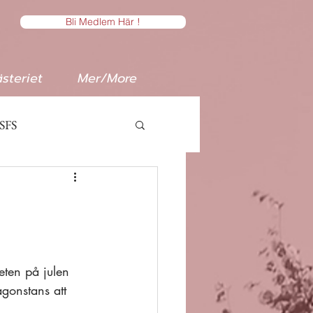
Bli Medlem Här !
steriet
Mer/More
SFS
eten på julen 
ågonstans att 