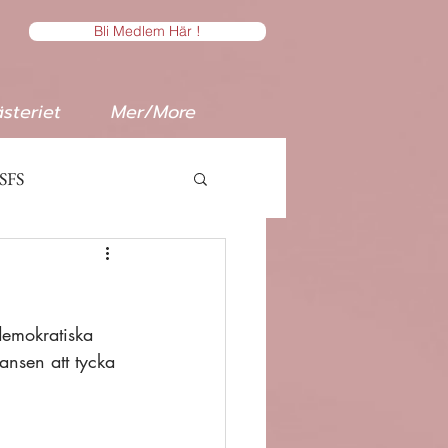
Bli Medlem Här !
steriet
Mer/More
SFS
 demokratiska 
ansen att tycka 