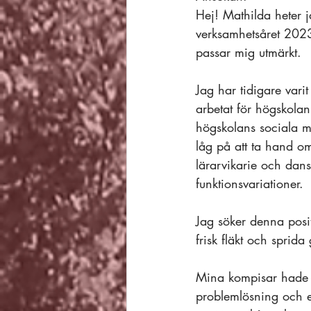
Hej! Mathilda heter j
verksamhetsåret 2023
passar mig utmärkt. 
Jag har tidigare var
arbetat för högskola
högskolans sociala me
låg på att ta hand o
lärarvikarie och dan
funktionsvariationer. 
Jag söker denna posi
frisk fläkt och spri
Mina kompisar hade 
problemlösning och e