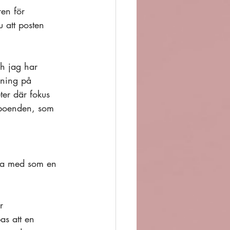
ren för 
 att posten 
h jag har 
dning på 
ter där fokus 
-boenden, som 
 
mma med som en 
r 
as att en 