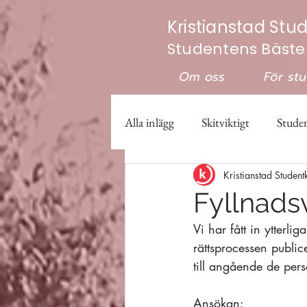
Kristianstad Stu
Studentens Bäste
Om oss
För st
Alla inlägg
Skitviktigt
Studen
Kristianstad Student
Valberedningen
Studenter
Fyllnadsv
Vi har fått in ytterl
rättsprocessen publi
till angående de pers
Ansökan: