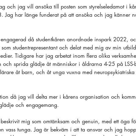
ag och jag vill ansöka till posten som styrelseledamot i kå
. Jag har länge funderat på att ansöka och jag känner nu
it engagerad då studentkåren anordnade inspark 2022, oc
n som studentrepresentant och delat med mig av min utbil
dier. Tidigare har jag arbetat inom flera olika verksamhe
m och sprida glädje åt människor i åldrarna 4-25 på LSS
slärare åt barn, och åt unga vuxna med neuropsykiatriska
tion då jag vill delta mer i kårens organisation och ko
da glädje och engagemang. 
beskrivit mig som omtänksam och genuin, med ett öga fö
n vass tunga. Jag är bekväm i att ta ansvar och jag hopp