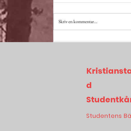
Skriv en kommentar...
Fyllnadsval till styrelsen
2023
Kristianst
d
Studentkå
Studentens B