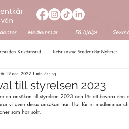
dentkår
 vän
udenter
Medlemmar
Få hjälp!
Sexmä
tstaden Kristianstad
Kristianstad Studentkår Nyheter
kår
19 dec. 2022
1 min läsning
&Quiz
al till styrelsen 2023
igare en ansökan till styrelsen 2023 och för att bevara den
cerar vi även deras ansökan här. Här får ni medlemmar ch
oner som har sökt. 