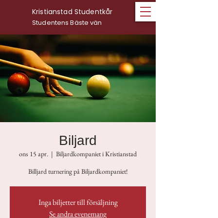
Kristianstad Studentkår
Studentens Bäste vän
Biljard
ons 15 apr.
  |  
Biljardkompaniet i Kristianstad
Billjard turnering på Biljardkompaniet!
Inga biljetter till försäljning
Se andra evenemang