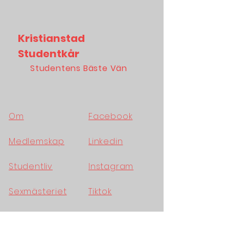
Kristianstad
Studentkår
Studentens Bäste Vän
Om
Facebook
Medlemskap
Linkedin
Studentliv
Instagram
Sexmästeriet
Tiktok
Nyheter