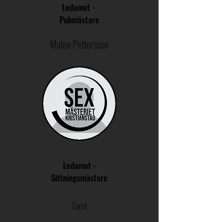
Ledamot -
Pubmästare
Mateo Pettersson
Ledamot -
Sittningsmästare
Tomt