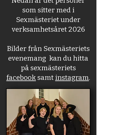
Nedan är det personer
som sitter med i
Sexmästeriet under
verksamhetsåret 2026
Bilder från Sexmästeriets
evenemang kan du hitta
på sexmästeriets
facebook
samt
instagram
.