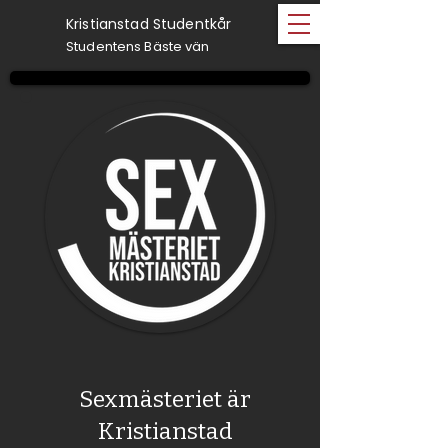
Kristianstad Studentkår
Studentens Bäste vän
Sexmästeriet är
Kristianstad