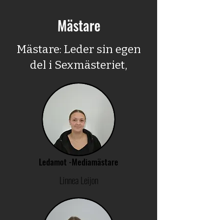
Mästare
Mästare: Leder sin egen
del i Sexmästeriet,
Ledamot -Mediamästare
Linnea Leijon