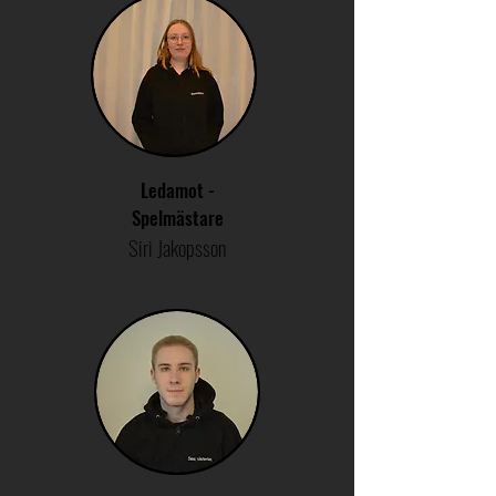
Ledamot -
Spelmästare
Siri Jakopsson