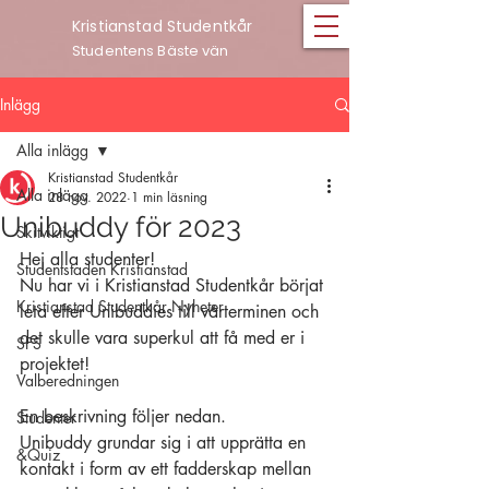
Kristianstad Studentkår
Studentens Bäste vän
Inlägg
Alla inlägg
Kristianstad Studentkår
Alla inlägg
28 nov. 2022
1 min läsning
Unibuddy för 2023
Skitviktigt
Hej alla studenter!
Studentstaden Kristianstad
Nu har vi i Kristianstad Studentkår börjat 
Kristianstad Studentkår Nyheter
leta efter Unibuddies till vårterminen och 
det skulle vara superkul att få med er i 
SFS
projektet! 
Valberedningen
En beskrivning följer nedan.
Studenter
Unibuddy grundar sig i att upprätta en 
&Quiz
kontakt i form av ett fadderskap mellan 